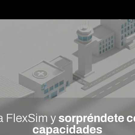
a FlexSim y
sorpréndete c
capacidades