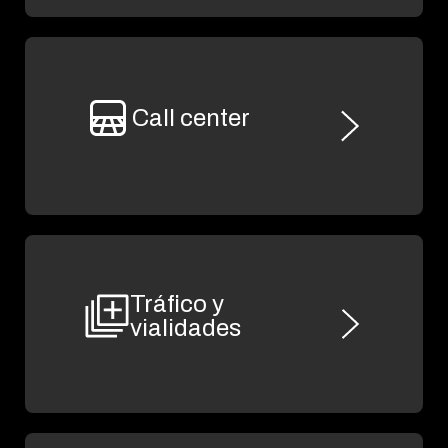
Call center
Tráfico y
vialidades
Call center
FlexSim también permite simular flujos de
información como en un call center, analizando
la experiencia de los clientes y las posibles